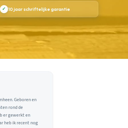
✓
10 jaar schriftelijke garantie
eromheen. Geboren en
aten rond de
eb er gewerkt en
r heb ik recent nog