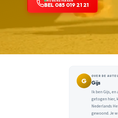
NU BEREIKBAAR
BEL 085 019 21 21
OVER DE AUTE
G
Gijs
Ik ben Gijs, en
getogen hier, 
Nederlands Her
gewoond. Je w