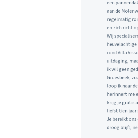
een pannendak 
aan de Molenwe
regelmatig ron
en zich richt 
Wij specialiser
heuvelachtige 
rond Villa Vis
uitdaging, maa
ik wil geen ge
Groesbeek, zoa
loop ik naar d
herinnert me e
krijg je gratis
liefst tien jaa
Je bereikt ons
droog blijft, n