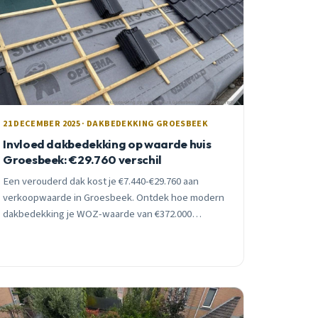
21 DECEMBER 2025 · DAKBEDEKKING GROESBEEK
Invloed dakbedekking op waarde huis
Groesbeek: €29.760 verschil
Een verouderd dak kost je €7.440-€29.760 aan
verkoopwaarde in Groesbeek. Ontdek hoe modern
dakbedekking je WOZ-waarde van €372.000
beschermt en verhoogt. Inclusief concrete cijfers
en subsidie-advies.