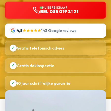
NU BEREIKBAAR
BEL 085 019 21 21
4,8
★★★★★
143 Google reviews
✓
Gratis telefonisch advies
✓
Gratis dakinspectie
✓
10 jaar schriftelijke garantie