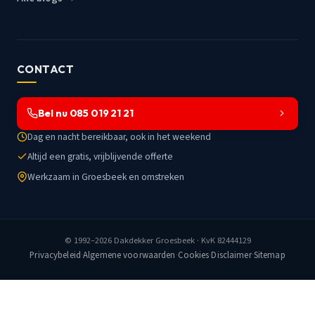
CONTACT
Bel nu 085 019 21 21
Dag en nacht bereikbaar, ook in het weekend
Altijd een gratis, vrijblijvende offerte
Werkzaam in Groesbeek en omstreken
© 1992–2026
Dakdekker Groesbeek
· KvK 82444129
Privacybeleid
·
Algemene voorwaarden
·
Cookies
·
Disclaimer
·
Sitemap