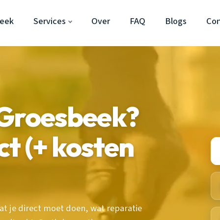
beek
Services
Over
FAQ
Blogs
Co
 Groesbeek?
ct (+ kosten
 je direct moet doen, wat reparatie