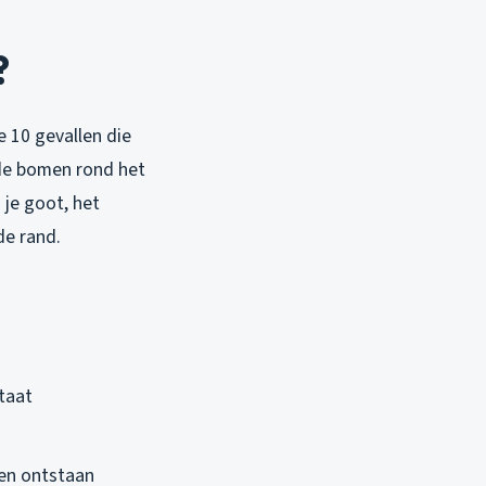
?
 10 gevallen die
 de bomen rond het
je goot, het
de rand.
taat
ren ontstaan