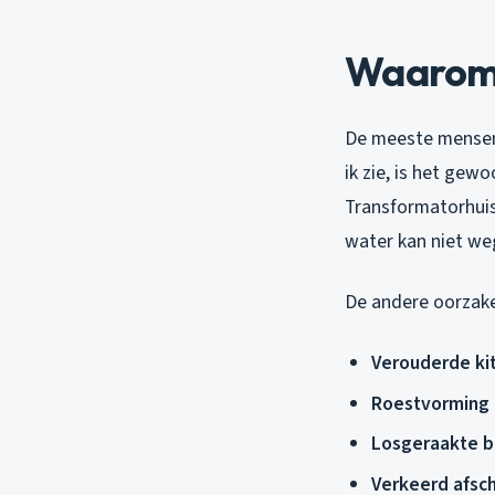
Waarom l
De meeste mensen 
ik zie, is het gew
Transformatorhuis
water kan niet weg
De andere oorzake
Verouderde ki
Roestvorming 
Losgeraakte b
Verkeerd afsc