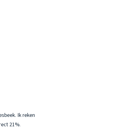
sbeek. Ik reken
irect 21%.