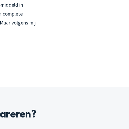
emiddeld in
en complete
 Maar volgens mij
pareren?