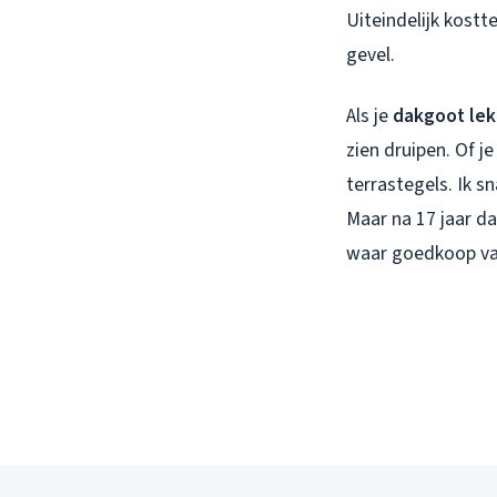
Uiteindelijk kostt
gevel.
Als je
dakgoot lek
zien druipen. Of j
terrastegels. Ik s
Maar na 17 jaar da
waar goedkoop va