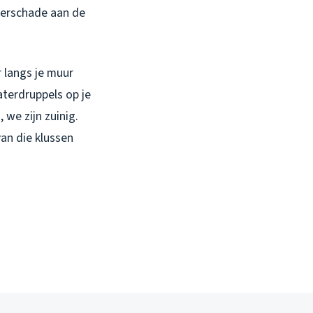
aterschade aan de
r langs je muur
aterdruppels op je
 we zijn zuinig.
van die klussen