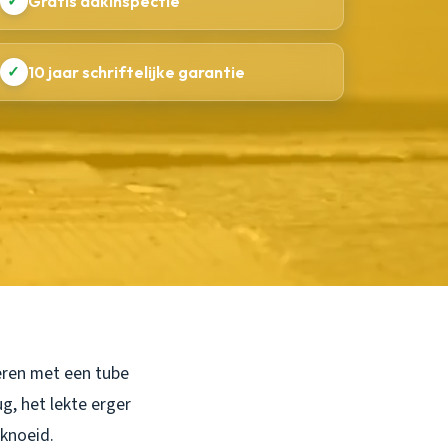
✓
Gratis dakinspectie
✓
10 jaar schriftelijke garantie
reren met een tube
ug, het lekte erger
eknoeid.