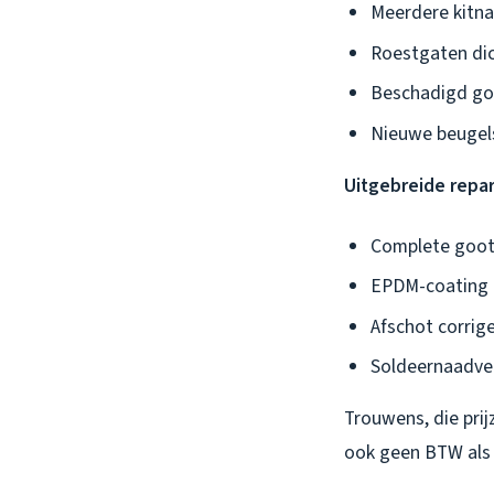
Meerdere kitn
Roestgaten di
Beschadigd goo
Nieuwe beugels
Uitgebreide repar
Complete goots
EPDM-coating 
Afschot corrig
Soldeernaadver
Trouwens, die prij
ook geen BTW als i