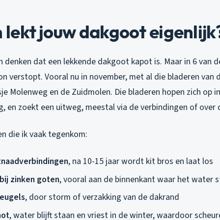
ekt jouw dakgoot eigenlijk
denken dat een lekkende dakgoot kapot is. Maar in 6 van de
oon verstopt. Vooral nu in november, met al die bladeren van
je Molenweg en de Zuidmolen. Die bladeren hopen zich op in 
, en zoekt een uitweg, meestal via de verbindingen of over 
n die ik vaak tegenkom:
tnaadverbindingen
, na 10-15 jaar wordt kit bros en laat los
bij zinken goten
, vooral aan de binnenkant waar het water s
eugels
, door storm of verzakking van de dakrand
hot
, water blijft staan en vriest in de winter, waardoor scheu