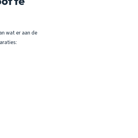
ot te
van wat er aan de
araties: