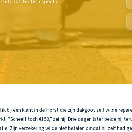
uitpakt. Gratis inspectie
ik bij een klant in de Horst die zijn dakgoot zelf wilde repa
t. “Scheelt toch €150,” zei hij. Drie dagen later belde hij ter
tie. Zijn verzekering wilde niet betalen omdat hij zelf had g