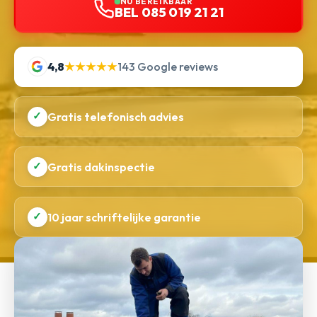
NU BEREIKBAAR
BEL 085 019 21 21
4,8
★★★★★
143 Google reviews
✓
Gratis telefonisch advies
✓
Gratis dakinspectie
✓
10 jaar schriftelijke garantie