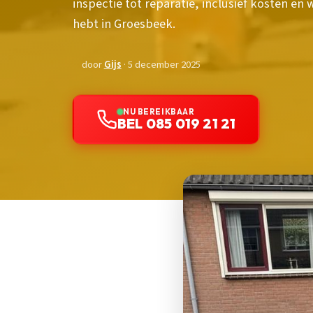
inspectie tot reparatie, inclusief kosten en
hebt in Groesbeek.
door
Gijs
· 5 december 2025
NU BEREIKBAAR
BEL 085 019 21 21