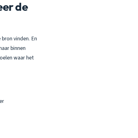
eer de
 bron vinden. En
 naar binnen
voelen waar het
er