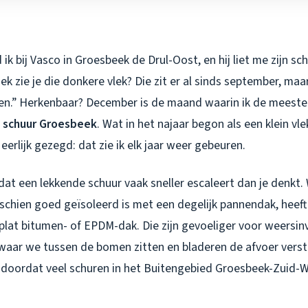
k bij Vasco in Groesbeek de Drul-Oost, en hij liet me zijn schu
hoek zie je die donkere vlek? Die zit er al sinds september, ma
en.” Herkenbaar? December is de maand waarin ik de meest
 schuur Groesbeek
. Wat in het najaar begon als een klein vl
eerlijk gezegd: dat zie ik elk jaar weer gebeuren.
dat een lekkende schuur vaak sneller escaleert dan je denkt.
hien goed geïsoleerd is met een degelijk pannendak, heeft 
 plat bitumen- of EPDM-dak. Die zijn gevoeliger voor weersin
 waar we tussen de bomen zitten en bladeren de afvoer vers
 doordat veel schuren in het Buitengebied Groesbeek-Zuid-We