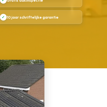
✓
Gratis dakinspectie
✓
10 jaar schriftelijke garantie