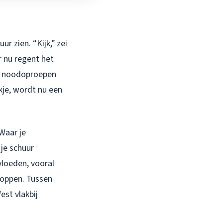
ur zien. “Kijk,” zei
ar nu regent het
e noodoproepen
ekje, wordt nu een
 Waar je
je schuur
vloeden, vooral
toppen. Tussen
st vlakbij