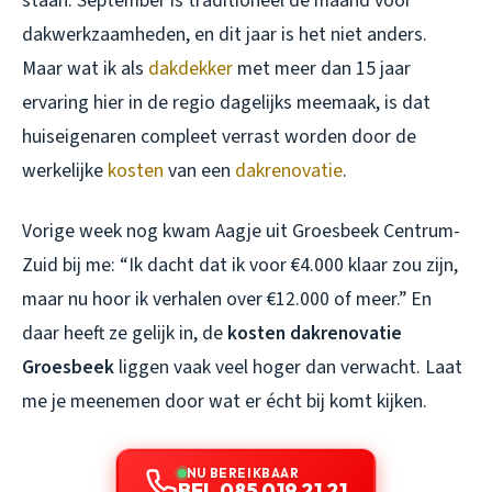
staan. September is traditioneel dé maand voor
dakwerkzaamheden, en dit jaar is het niet anders.
Maar wat ik als
dakdekker
met meer dan 15 jaar
ervaring hier in de regio dagelijks meemaak, is dat
huiseigenaren compleet verrast worden door de
werkelijke
kosten
van een
dakrenovatie
.
Vorige week nog kwam Aagje uit Groesbeek Centrum-
Zuid bij me: “Ik dacht dat ik voor €4.000 klaar zou zijn,
maar nu hoor ik verhalen over €12.000 of meer.” En
daar heeft ze gelijk in, de
kosten dakrenovatie
Groesbeek
liggen vaak veel hoger dan verwacht. Laat
me je meenemen door wat er écht bij komt kijken.
NU BEREIKBAAR
BEL 085 019 21 21