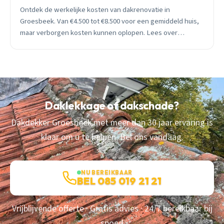
Ontdek de werkelijke kosten van dakrenovatie in
Groesbeek. Van €4.500 tot €8.500 voor een gemiddeld huis,
maar verborgen kosten kunnen oplopen. Lees over
subsidies, BTW-voordelen en timing.
Daklekkage of dakschade?
Dakdekker Groesbeek met meer dan 30 jaar ervaring is
klaar om u te helpen. Bel ons vandaag.
NU BEREIKBAAR
BEL 085 019 21 21
Vrijblijvende offerte · Gratis advies · 24/7 bereikbaar bij
spoed